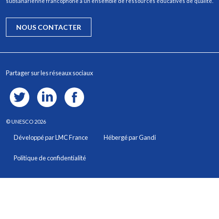
subsaharienne francophone à un ensemble de ressources éducatives de qualité.
NOUS CONTACTER
Partager sur les réseaux sociaux
© UNESCO 2026
Pied de page
Développé par LMC France
Hébergé par Gandi
Politique de confidentialité