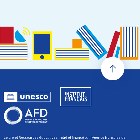
Le projet Ressources éducatives, initié et financé par l’Agence française de