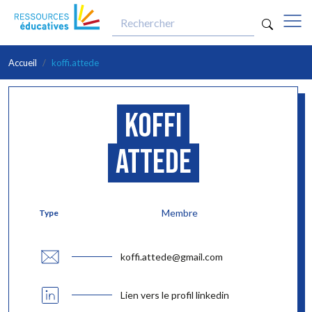
optio
Aller au contenu principal
Accueil
koffi.attede
Koffi
Attede
Membre
Type
koffi.attede@gmail.com
Lien vers le profil linkedin