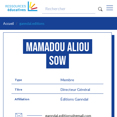
optio
Aller au contenu principal
Accueil
ganndal.editions
Mamadou Aliou
Sow
Membre
Type
Directeur Général
Titre
Éditions Ganndal
Affiliation
ganndal.editions@gmail.com