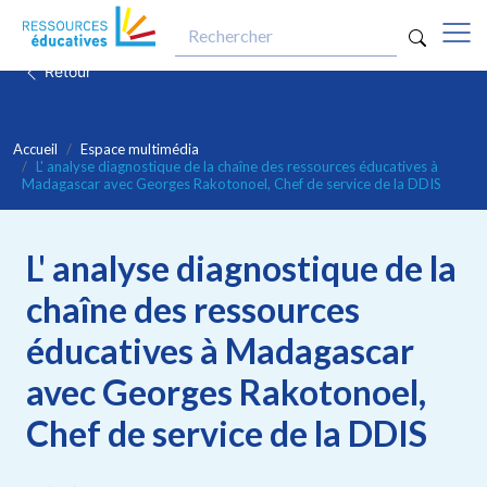
optio
Aller au contenu principal
Retour
Accueil
Espace multimédia
L' analyse diagnostique de la chaîne des ressources éducatives à
Madagascar avec Georges Rakotonoel, Chef de service de la DDIS
L' analyse diagnostique de la
chaîne des ressources
éducatives à Madagascar
avec Georges Rakotonoel,
Chef de service de la DDIS