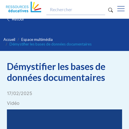
optio
Aller au contenu principal
Retour
Accueil
Espace multimédia
Démystifier les bases de données documentaires
Démystifier les bases de
données documentaires
17/02/2025
Vidéo
Video file