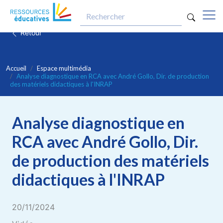
optio
Aller au contenu principal
Retour
Accueil
Espace multimédia
Analyse diagnostique en RCA avec André Gollo, Dir. de production
des matériels didactiques à l'INRAP
Analyse diagnostique en
RCA avec André Gollo, Dir.
de production des matériels
didactiques à l'INRAP
20/11/2024