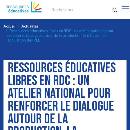
opti
Aller au contenu principal
Accueil
Actualités
Ressources éducatives libres en RDC : un atelier national pour
renforcer le dialogue autour de la production, la diffusion et
l’acquisition des REL
RESSOURCES ÉDUCATIVES
LIBRES EN RDC : UN
ATELIER NATIONAL POUR
RENFORCER LE DIALOGUE
AUTOUR DE LA