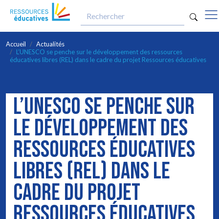
opti
Aller au contenu principal
Accueil
Actualités
L’UNESCO se penche sur le développement des ressources
éducatives libres (REL) dans le cadre du projet Ressources éducatives
L’UNESCO SE PENCHE SUR
LE DÉVELOPPEMENT DES
RESSOURCES ÉDUCATIVES
LIBRES (REL) DANS LE
CADRE DU PROJET
RESSOURCES ÉDUCATIVES