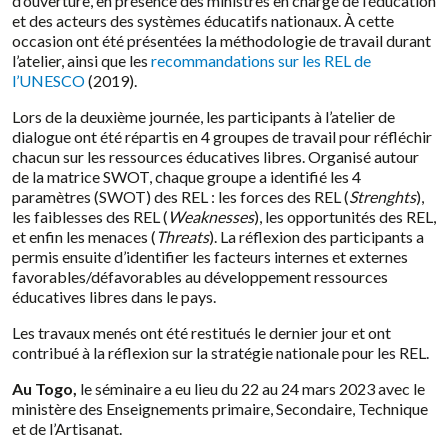
d’ouverture, en présence des ministres en charge de l’éducation
et des acteurs des systèmes éducatifs nationaux. À cette
occasion ont été présentées la méthodologie de travail durant
l’atelier, ainsi que
les
recommandations sur les REL de
l’UNESCO
(2019)
.
Lors de la deuxième journée, les participants à l’atelier de
dialogue ont été répartis en 4 groupes de travail pour réfléchir
chacun sur les ressources éducatives libres. Organisé autour
de la matrice SWOT, chaque groupe a identifié les 4
paramètres (SWOT) des REL : les forces des REL (
Strenghts
),
les faiblesses des REL (
Weaknesses
), les opportunités des REL,
et enfin les menaces (
Threats
). La réflexion des participants a
permis ensuite d’identifier les facteurs internes et externes
favorables/défavorables au développement ressources
éducatives libres dans le pays.
Les travaux menés ont été restitués le dernier jour et ont
contribué à la réflexion sur
la stratégie nationale pour les REL.
Au Togo,
le séminaire a eu lieu
du 22 au 24 mars 2023 avec le
ministère des Enseignements primaire, Secondaire, Technique
et de l’Artisanat.