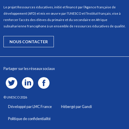
Le projet Ressources éducatives, initié et financé par l’Agence française de
développement (AFD) et mis en œuvre par l’UNESCO et l’Institut français, vise à
renforcer l’accès des élèves du primaire et du secondaire en Afrique
subsaharienne francophone à un ensemble de ressources éducatives de qualité.
NOUS CONTACTER
Partager sur les réseaux sociaux
© UNESCO 2026
Pied de page
Développé par LMC France
Hébergé par Gandi
Politique de confidentialité