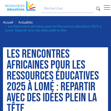
opti
Aller au contenu principal
Accueil
Actualités
Les Rencontres africaines pour les Ressources éducatives 2025 à
Lomé : Repartir avec des idées plein la tête
LES RENCONTRES
AFRICAINES POUR LES
RESSOURCES ÉDUCATIVES
2025 À LOMÉ : REPARTIR
AVEC DES IDÉES PLEIN LA
TÊTE