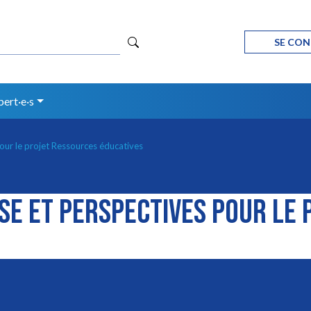
options de configuration Ouvert
SE CO
pert·e·s
Aller au contenu principal
our le projet Ressources éducatives
ÈSE ET PERSPECTIVES POUR LE