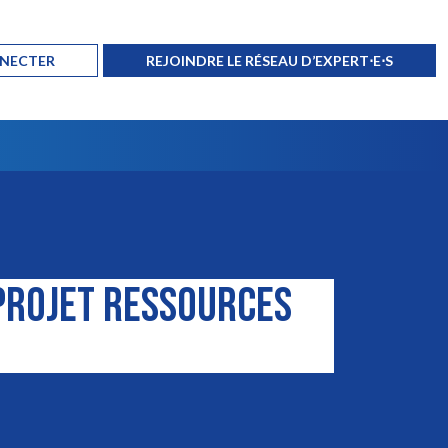
NNECTER
REJOINDRE LE RÉSEAU D’EXPERT⋅E⋅S
 PROJET RESSOURCES