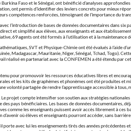
e Burkina Faso et le Sénégal, ont bénéficié d’analyses approfondies 
ation, ont permis d’identifier des leviers concrets pour mieux répo
 leurs compétences renforcées, témoignant de l’importance du transfe
 avec l’introduction de bases de données documentaires dans six pa
direct et simplifié aux élèves, aux enseignants et aux établissement
iative, 69 agents ont été formés à l’utilisation et à la maintenance
Mathématiques, SVT et Physique-Chimie ont été évalués à l’aide d’un
uinée, Madagascar, Mauritanie, Niger, Sénégal, Tchad, Togo). Cette 
ail réalisé en partenariat avec la CONFEMEN a été étendu par cette
enu pour promouvoir les ressources éducatives libres et encourager
rales et les kits de graphèmes et phonèmes ont été produites et mis
nt une volonté partagée de rendre l’apprentissage accessible à tous,
. Le projet compte intensifier son soutien aux stratégies nationales 
e des pays bénéficiaires. Les bases de données documentaires, déj
èves comme les enseignants puissent avoir accès librement à ces ba
on d’avenir où élèves et enseignants pourront accéder, sans barrière
, il porte avec lui les enseignements tirés des années précédentes 