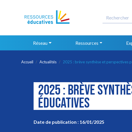
Navigation principale
Réseau
Ressources
Ex
Accueil
Actualités
2025 : brève synthèse et perspectives p
2025 : BRÈVE SYNTH
ÉDUCATIVES
Date de publication : 16/01/2025